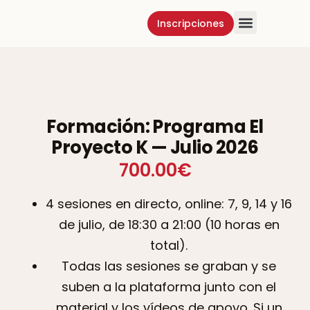
Inscripciones
Método K
Carteras K
Formación: Programa El
Proyecto K — Julio 2026
700.00
€
4 sesiones en directo, online: 7, 9, 14 y 16
de julio, de 18:30 a 21:00 (10 horas en
total).
Todas las sesiones se graban y se
suben a la plataforma junto con el
material y los vídeos de apoyo. Si un