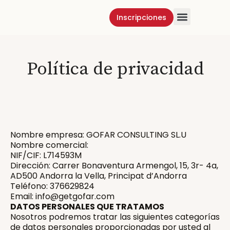
Inscripciones
Método K
Carteras K
Política de privacidad
Nombre empresa: GOFAR CONSULTING SL.U
Nombre comercial:
NIF/CIF: L714593M
Dirección: Carrer Bonaventura Armengol, 15, 3r- 4a,
AD500 Andorra la Vella, Principat d’Andorra
Teléfono: 376629824
Email: info@getgofar.com
DATOS PERSONALES QUE TRATAMOS
Nosotros podremos tratar las siguientes categorías
de datos personales proporcionadas por usted al