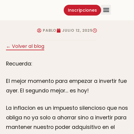
Inscripciones
Método K
Carteras K
Por qué invertir tu dinero: si no 
PABLO
JULIO 12, 2025
← Volver al blog
Recuerda:
El mejor momento para empezar a invertir fue
ayer. El segundo mejor… es hoy!
La inflacion es un impuesto silencioso que nos
obliga no ya solo a ahorrar sino a invertir para
mantener nuestro poder adquisitivo en el